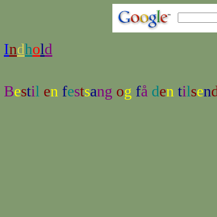
I
n
d
h
o
l
d
B
e
s
t
i
l
e
n
f
e
s
t
s
a
ng
o
g
f
å
d
e
n
t
i
l
s
e
n