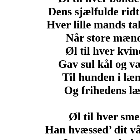
Dens sjælfulde rid
Hver lille mands ta
Når store mænd 
Øl til hver kvi
Gav sul kål og v
Til hunden i læn
Og frihedens lær
Øl til hver sm
Han hvæssed’ dit v