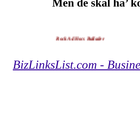
Men de skal ha’ 
Rock Ad Hocs Ballader
BizLinksList.com - Busine