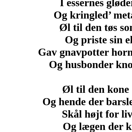
I essernes gløde
Og kringled’ met
Øl til den tøs so
Og priste sin e
Gav gnavpotter horn
Og husbonder kno
Øl til den kone
Og hende der barsl
Skål højt for l
Og lægen der ko