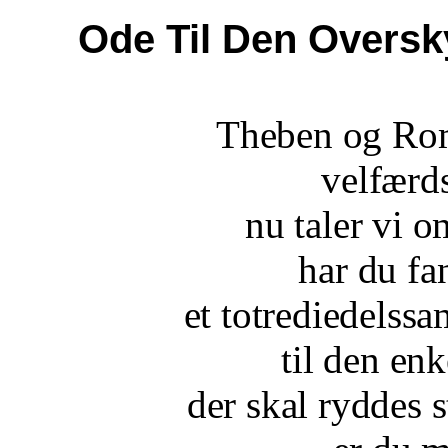
Ode Til Den Overs
Theben og Rom
velfærds
nu taler vi 
har du fa
et totrediedelssa
til den en
der skal ryddes 