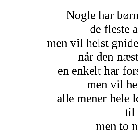
Nogle har bør
de fleste 
men vil helst gnid
når den næs
en enkelt har fo
men vil he
alle mener hele l
til
men to m