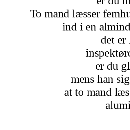
er du m
To mand læsser femhu
ind i en almind
det er
inspektør
er du gl
mens han sige
at to mand læ
alumi