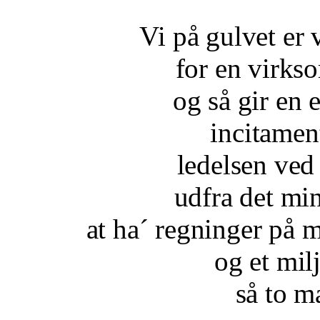
Vi på gulvet er 
for en virks
og så gir en 
incitamen
ledelsen ved 
udfra det mi
at ha´ regninger på 
og et mil
så to ma